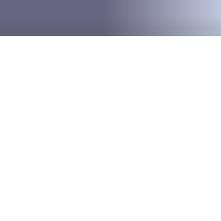
PACS Dr. Nuvem:
Diagnósticos Precisos e
Operação Sustentável
A Plataforma de Imagens Médicas que transforma
a rotina do seu Centro de Diagnóstico. Laude de
qualquer lugar com altíssima performance,
reduza custos eliminando servidores locais e
garanta a melhor experiência para equipe médica