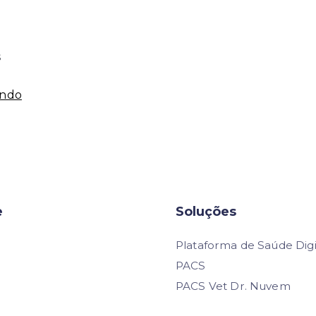
s
Inovação
endo
e
Transformação
na
Saúde:
A
Fé
e
Soluções
que
Plataforma de Saúde Digi
Nos
Move
PACS
Além
PACS Vet Dr. Nuvem
da