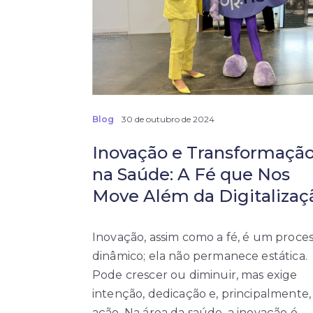
incertezas
em
IA
e
tecnologias
emergentes
Blog
30 de outubro de 2024
Inovação e Transformaçã
na Saúde: A Fé que Nos
Move Além da Digitalizaç
Inovação, assim como a fé, é um proce
dinâmico; ela não permanece estática.
Pode crescer ou diminuir, mas exige
intenção, dedicação e, principalmente,
ação. Na área da saúde, a inovação é