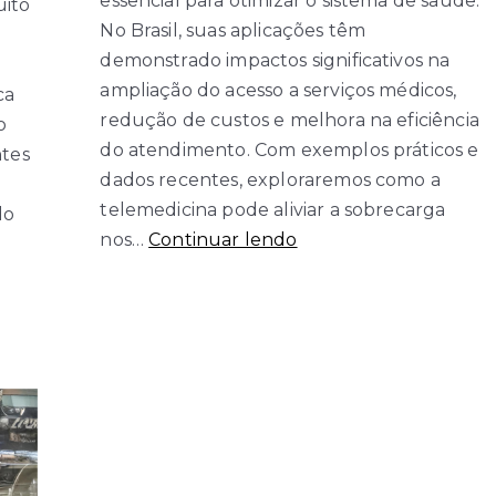
essencial para otimizar o sistema de saúde.
uito
No Brasil, suas aplicações têm
demonstrado impactos significativos na
ampliação do acesso a serviços médicos,
ca
redução de custos e melhora na eficiência
o
do atendimento. Com exemplos práticos e
ntes
dados recentes, exploraremos como a
telemedicina pode aliviar a sobrecarga
do
Como
nos…
Continuar lendo
a
Telemedicina
Pode
Reduzir
a
Sobrecarga
no
Sistema