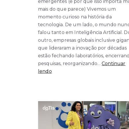
emergentes (e por que isso importa m
mais do que parece) Vivemos um
momento curioso na história da
tecnologia. De um lado, o mundo nun
falou tanto em Inteligência Artificial. D
outro, empresas globais inclusive giga
que lideraram a inovação por décadas
estão fechando laboratórios, encerran
pesquisas, reorganizando…
Continuar
Entre
lendo
o
hype
e
a
realidade:
como
navegar