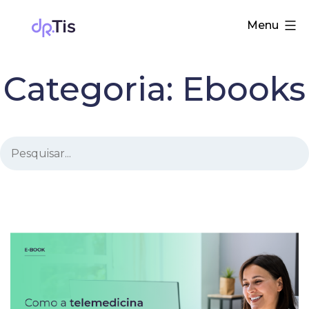
Pular
Dr.
Menu
para
Tis
o
conteúdo
Categoria:
Ebooks
Pesquisar