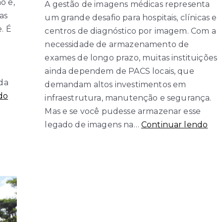
o e,
A gestão de imagens médicas representa
as
um grande desafio para hospitais, clínicas e
. É
centros de diagnóstico por imagem. Com a
necessidade de armazenamento de
exames de longo prazo, muitas instituições
ainda dependem de PACS locais, que
 da
demandam altos investimentos em
Como
do
infraestrutura, manutenção e segurança.
um
Mas e se você pudesse armazenar esse
Software
De
legado de imagens na…
Continuar lendo
de
Arc
PACS
Ar
para
Sua
Radiologia
Im
em
Méd
Nuvem
em
Aumenta
Nu