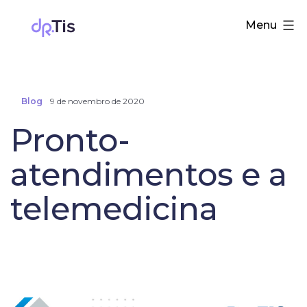
Pular
Dr.
Menu
para
Tis
o
conteúdo
Blog
9 de novembro de 2020
Pronto-
atendimentos e a
telemedicina