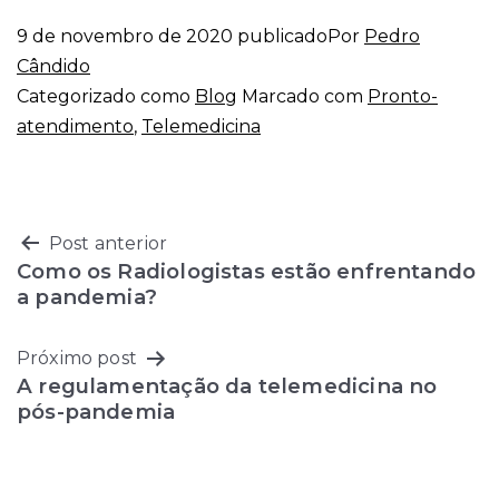
9 de novembro de 2020
publicado
Por
Pedro
Cândido
Categorizado como
Blog
Marcado com
Pronto-
atendimento
,
Telemedicina
Navegação
Post anterior
Como os Radiologistas estão enfrentando
de
a pandemia?
Post
Próximo post
A regulamentação da telemedicina no
pós-pandemia