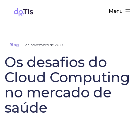
Pular
Dr.
Menu
para
Tis
o
conteúdo
Blog
11 de novembro de 2019
Os desafios do
Cloud Computing
no mercado de
saúde