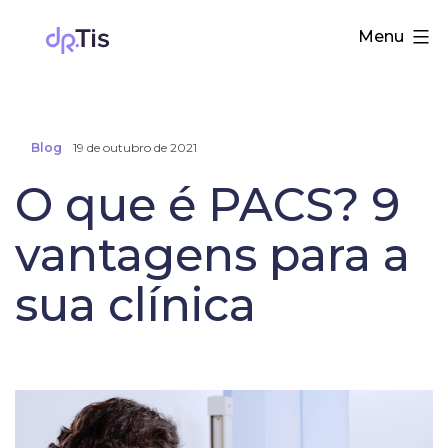
Pular
Dr.
Menu
para
Tis
o
conteúdo
Blog
19 de outubro de 2021
O que é PACS? 9
vantagens para a
sua clínica