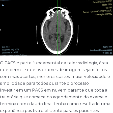
O PACS é parte fundamental da telerradiologia, área
que permite que os exames de imagem sejam feitos
com mais acertos, menores custos, maior velocidade e
simplicidade para todos durante o processo.
Investir em um PACS em nuvem garante que toda a
trajetória que começa no agendamento do exame e
termina com o laudo final tenha como resultado uma
experiência positiva e eficiente para os pacientes,