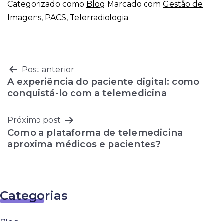
Categorizado como
Blog
Marcado com
Gestão de
Imagens
,
PACS
,
Telerradiologia
Navegação
Post anterior
A experiência do paciente digital: como
de
conquistá-lo com a telemedicina
Post
Próximo post
Como a plataforma de telemedicina
aproxima médicos e pacientes?
Categorias