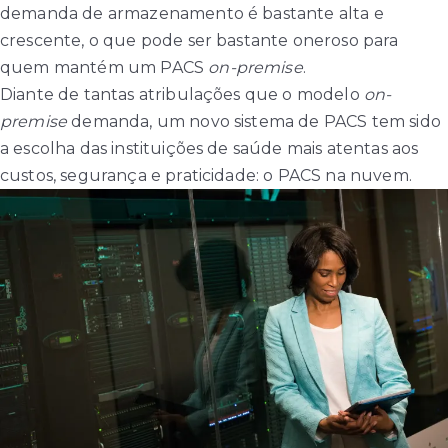
demanda de armazenamento é bastante alta e
crescente, o que pode ser bastante oneroso para
quem mantém um PACS
on-premise
.
Diante de tantas atribulações que o modelo
on-
premise
demanda, um novo sistema de PACS tem sido
a escolha das instituições de saúde mais atentas aos
custos, segurança e praticidade: o PACS na nuvem.